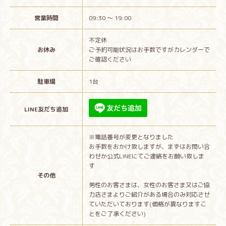
営業時間
09:30 ～ 19:00
不定休
お休み
ご予約可能状況はお手数ですがカレンダーで
ご確認ください
駐車場
1台
LINE友だち追加
※電話番号が変更となりました
お手数をおかけ致しますが、まずはお問い合
わせか公式LINEにてご連絡をお願い致しま
す
その他
男性のお客さまは、女性のお客さま又はご協
力店さまよりご紹介がある場合のみ対応させ
ていただいております(価格が異なりますこ
とをご了承ください)