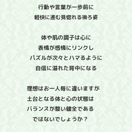
行動や言葉が一歩前に
軽快に進む見惚れる後ろ姿
体や肌の調子は心に
表情が感情に
リンクし
パズルが次々とハマるように
自信に溢れた背中になる
理想はお一人毎に違いますが
土台となる
体と心の状態は
バランスが整い健全で
ある
ではないでしょうか？