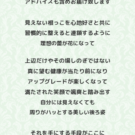
アドバイスも含めお届け致します
見えない根っこを心地好さと共に
習慣的に整えると連鎖するように
理想の蕾が花になって
上辺だけやその場しのぎではない
真に
望む健康が当たり前になり
アップグレードが楽しくなって
満たされた笑顔で颯爽と踏み出す
自分には見えなくても
周りがハッとする美しい後ろ姿
それを手にする手段がここに