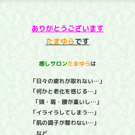
ありがとうございます
たまゆら
です
癒しサロン
たまゆら
は
「日々の疲れが取れない…」
「何かと老化を感じる…」
「頭・肩・腰が重いし…」
「イライラして
しまう…」
「肌の調子が整わない…」
など